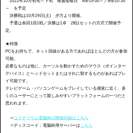
2022年10月初旬～下旬 毎週金曜日 A帯19:00～／B帯20:30
～ を予定
決勝戦は10月29日(土) 夕方より開催。
予選は各回1回1戦／決勝は1卓 2戦1セットの方式で開催予
定。
★特徴
PCをお持ちで、ネット回線がある方であればほとんどの方が参加
可能。
必要なものは他に、カーソルを動かすためのマウス（ポインター
デバイス）とヘッドセットまたはそれに類するものがあればプレ
イ可能です。
テレビゲーム・パソコンゲームをプレイしている感覚に近く、多
くのユーザーにとって親しみやすいプラットフォームの一つだと
思われます。
⇒
ユドナリウム電脳杯の開催詳細はこちら
⇒ディスコード：電脳杯用サーバーは
こちら