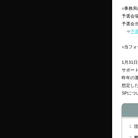
○事務
予選会
予選会
⇒
予
○当フ
1月31
サポー
昨年の
想定し
SPに