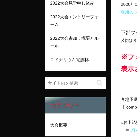
2022大会見学申し込み
2020
専用の
2022大会エントリーフォ
ーム
下部フ
2022大会参加：概要とル
〆切は各
ール
※フ
ユドナリウム電脳杯
表示
各地予
カテゴリー
【 com
○お申
大会概要
⇒
プ