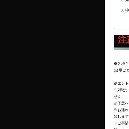
注
※各地予
(会場ご
※エント
※対戦す
せん。
※予選へ
※お連れ
致します
※ご事情