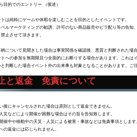
ら目的でのエントリー （後述）
ントは純粋にゲームや休暇を楽しむことを目的としたイベントです。
レベルマーケティングの勧誘、許可のない商品販売やビラ配り等の告知
く禁止させて頂きます。
柄について見聞きした場合は事実関係を確認後、悪質と判断された場合にはZe
ントへの参加を無期限且つ全面的にお断りする場合があります。これは
いと判断した場合イベント外の出来事も対象となることがあります。ご
止と返金 免責について
払い後にキャンセルされた場合は原則として返金できません。
・人災などにより開催が困難な場合はその旨を告知致します。
他開催中や移動中の天災・人災による被害・事故などは免責事項とします
者への返金には応じられません。