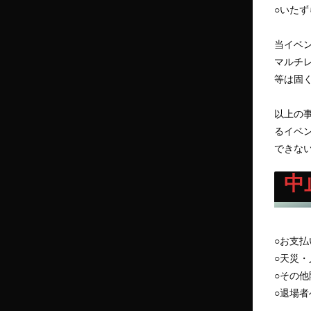
○いたず
当イベ
マルチ
等は固
以上の事
るイベ
できな
中
○お支
○天災
○その
○退場