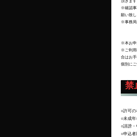
頂きます
※確認事
願い致し
※事務局
※本お申
※ご利用
合はお手数
個別にご
禁
○許可
○未成
○誹謗
○申込