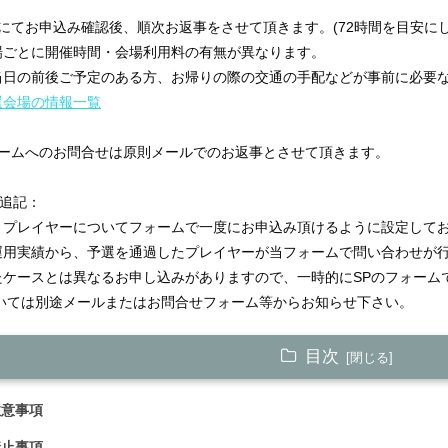
局にてお申込み確認後、順次お返事をさせて頂きます。(72時間を目安に
場ごとに開催時間・会場利用料の有無が異なります。
当日の前後ご予定のある方、お帰りの際の交通の手配などが事前に必要
選会場の情報一覧
ォームへのお問合せは原則メールでのお返事とさせて頂きます。
日追記：
トプレイヤーについてフォームで一度にお申込み頂けるように設定して
運用実績から、予選を通過したプレイヤーが当フォームで問い合わせが
たケースとは異なるお申し込みがありますので、一時的にSPのフォーム
ついては別途メールまたはお問合せフォーム等からお知らせ下さい。
目次
注意事項
禁止事項